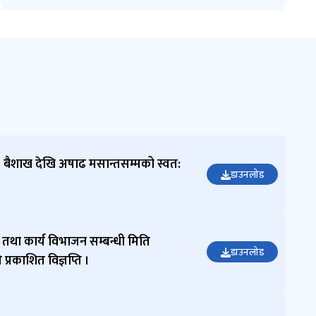
दीर्घ राज
भट्ट
सूचना
अधिकारी/
सहायक
प्रवक्ता
98484
21872
ophsu
durpas
बैशाख देखि अषाढ मसान्तसम्मको स्वत:
chim@
डाउनलोड
gmail.
com
 तथा कार्य विभाजन सम्बन्धी मिति
डाउनलोड
्रकाशित विज्ञप्ति ।