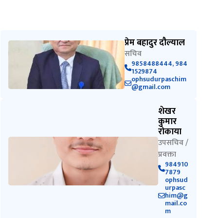
प्रेम बहादुर दौल्याल
सचिव
9858488444, 984
1529874
ophsudurpaschim
@gmail.com
शेखर
कुमार
रोकाया
उपसचिव /
प्रवक्ता
984910
7879
ophsud
urpasc
him@g
mail.co
m