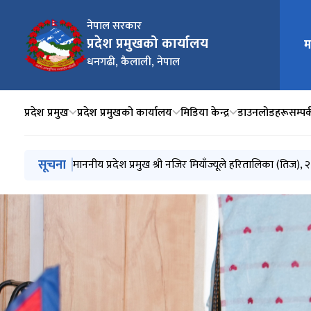
नेपाल सरकार
मुख्य न
प्रदेश प्रमुखको कार्यालय
म
धनगढी, कैलाली, नेपाल
प्रदेश प्रमुख
प्रदेश प्रमुखको कार्यालय
मिडिया केन्द्र
डाउनलोडहरू
सम्पर्
मुख्य नेभिगेसनमा जानुहोस्
सूचना
सुदूरपश्चिम प्रदेश दर्पण "आरम्भ"
माननीय प्रदेश प्रमुख श्री नजिर मियाँज्यूले हरितालिका (ति
स्वत: प्रकाशन २०८२ बैशाख देखि असार मसान्त सम्म