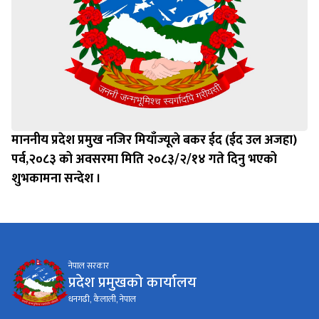
माननीय प्रदेश प्रमुख नजिर मियाँज्यूले बकर ईद (ईद उल अजहा)
पर्व,२०८३ को अवसरमा मिति २०८३/२/१४ गते दिनु भएको
शुभकामना सन्देश ।
नेपाल सरकार
प्रदेश प्रमुखको कार्यालय
धनगढी, कैलाली, नेपाल