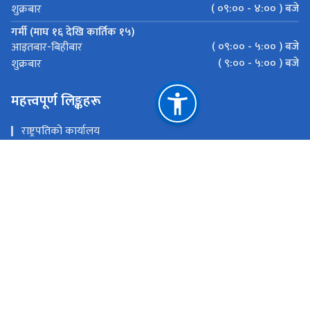
( ०९:०० - ४:०० ) बजे
शुक्रबार
गर्मी (माघ १६ देखि कार्तिक १५)
( ०९:०० - ५:०० ) बजे
आइतबार-बिहीबार
( ९:०० - ५:०० ) बजे
शुक्रबार
महत्त्वपूर्ण लिङ्कहरू
राष्ट्रपतिको कार्यालय
प्रधानमन्त्री तथा मन्त्रिपरिषद्को कार्यालय, सिंहदरवार काठमाण्डौ
मुख्यमन्त्री तथा मन्त्रिपरिषद्को कार्यालय सुदूरपश्चिम प्रदेश
प्रदेश सभा सचिवालय सुदूरपश्‍चिम प्रदेश, धनगढी, कैलाली
राष्ट्रिय प्राकृतिक स्रोत तथा वित्त आयोग
धनगढी, कैलाली, नेपाल
ophsudurpaschim@gmail.com