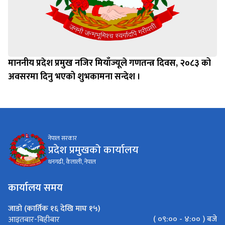
माननीय प्रदेश प्रमुख नजिर मियाँज्यूले गणतन्त्र दिवस, २०८३ को
अवसरमा दिनु भएको शुभकामना सन्देश ।
नेपाल सरकार
प्रदेश प्रमुखको कार्यालय
धनगढी, कैलाली, नेपाल
कार्यालय समय
जाडो (कार्तिक १६ देखि माघ १५)
( ०९:०० - ४:०० ) बजे
आइतबार-बिहीबार