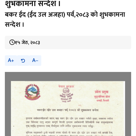
शुभकामना सन्देश ।
बकर ईद (ईद उल अजहा) पर्व,२०८३ को शुभकामना
सन्देश ।
१५ जेठ, २०८३
A
A